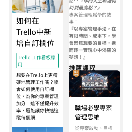
點…
『你的人生職涯何
時到最高點？』
專案管理輕鬆學的故
如何在
事：
『以專案管理手法，在
Trello中新
有限時間、成本下，學
增自訂欄位
會聚焦想要的目標，進
而逐一實現心中渴望的
夢想！』
Trello 工作看板應
用
推薦課程
想要在Trello上更精
確地管理工作嗎？學
會如何使用自訂欄
位，為你的專案管理
加分！這不僅提升效
職場必學專案
率，還能讓你快速追
管理思維
蹤每個細...
從專案啟動、目標