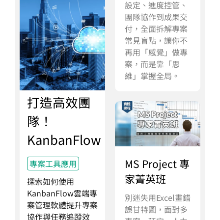
設定、進度控管、
團隊協作到成果交
付，全面拆解專案
常見盲點，讓你不
再用「感覺」做專
案，而是靠「思
維」掌握全局。
打造高效團
隊！
KanbanFlow
MS Project 專
專案工具應用
家菁英班
探索如何使用
KanbanFlow雲端專
別迷失用Excel畫錯
案管理軟體提升專案
誤甘特圖，面對多
協作與任務追蹤效