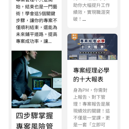
助你大幅提升工作
始，結束也是一門藝
績效，實現職涯突
術！學會這5個關鍵
破！
...
步驟，讓你的專案不
僅順利結束，還能為
未來鋪平道路。提高
專案成功率，讓...
專案經理必學
的十大報表
身為PM，你需對
上報告、對下管
理！專案報告是展
現績效的關鍵！這
四步驟掌握
不僅是一堂課，更
專案風險管
是一套「立即可