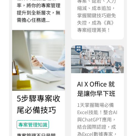
專案、延宕、人力
率，將你的專案管理
縮減、成本追加，
提升到全新層次，無
掌握關鍵技巧避免
需擔心任務遺...
失控，成為《真》
專案經理菁英！
AI X Office 就
是讓你早下班
5步驟專案收
1天掌握職場必備
尾必備技巧
Excel技能！整合AI
與ChatGPT應用，
專案管理知識
結合國際認證，成
為Excel數據專家，
專案管理不只是開