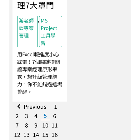
理7大罩門
,
游老師
MS
談專案
Project
管理
工具學
習
用Excel報進度小心
踩雷！7個關鍵提問
讓專案經理原形畢
露，想升級管理能
力，你不能錯過這場
警醒。
Previous
1
5
2
3
4
6
7
8
9
10
11
12
13
14
15
16