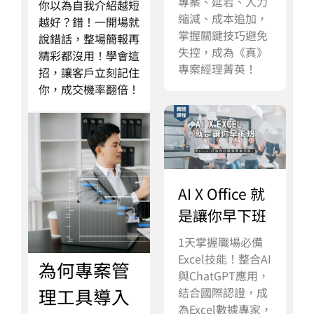
專案、延宕、人力
你以為自我介紹越短
縮減、成本追加，
越好？錯！一開場就
掌握關鍵技巧避免
說錯話，整場簡報再
失控，成為《真》
精彩都沒用！學會這
專案經理菁英！
招，讓客戶立刻記住
你，成交機率翻倍！
AI X Office 就
是讓你早下班
1天掌握職場必備
Excel技能！整合AI
為何專案管
與ChatGPT應用，
理工具導入
結合國際認證，成
為Excel數據專家，