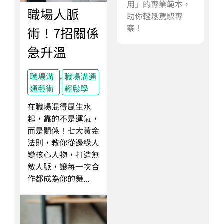
用」的專業範本，
職場人脈
助你輕鬆駕馭專
案！
術！7招關係
急升溫
,
職場溝
職場溝通
通藝術
輕鬆學
在職場混得風生水
起，靠的不是運氣，
而是關係！七大黃金
法則，教你從邊緣人
變核心人物，打造無
敵人脈，讓每一次合
作都成為你的舞...