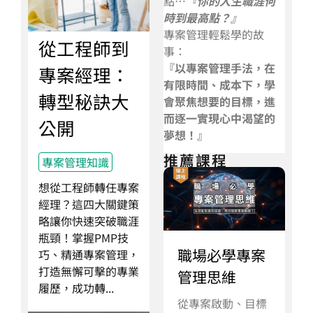
點…
『你的人生職涯何
時到最高點？』
專案管理輕鬆學的故
從工程師到
事：
『以專案管理手法，在
專案經理：
有限時間、成本下，學
轉型秘訣大
會聚焦想要的目標，進
而逐一實現心中渴望的
公開
夢想！』
推薦課程
專案管理知識
想從工程師轉任專案
經理？這四大關鍵策
略讓你快速突破職涯
瓶頸！掌握PMP技
職場必學專案
巧、精通專案管理，
打造無懈可擊的專業
管理思維
履歷，成功轉...
從專案啟動、目標