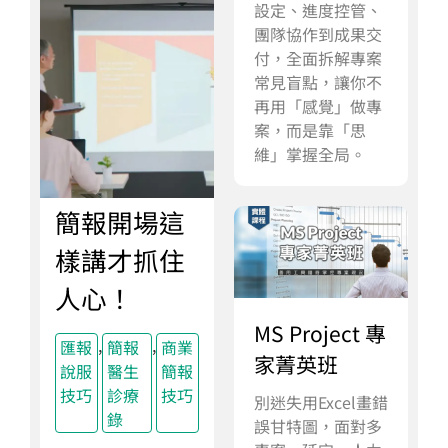
設定、進度控管、
團隊協作到成果交
付，全面拆解專案
常見盲點，讓你不
再用「感覺」做專
案，而是靠「思
維」掌握全局。
簡報開場這
樣講才抓住
人心！
MS Project 專
,
,
匯報
簡報
商業
家菁英班
說服
醫生
簡報
技巧
診療
技巧
別迷失用Excel畫錯
錄
誤甘特圖，面對多