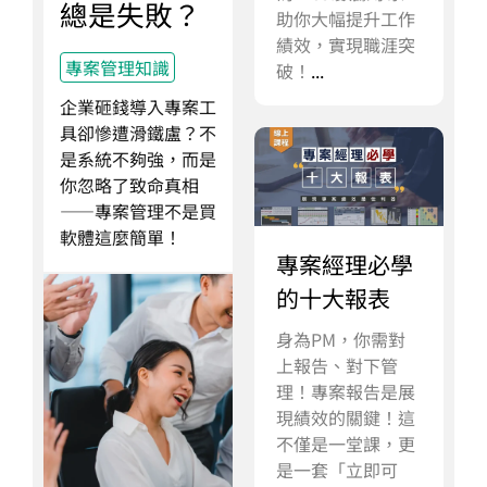
總是失敗？
助你大幅提升工作
績效，實現職涯突
專案管理知識
破！
...
企業砸錢導入專案工
具卻慘遭滑鐵盧？不
是系統不夠強，而是
你忽略了致命真相
——專案管理不是買
軟體這麼簡單！
專案經理必學
的十大報表
身為PM，你需對
上報告、對下管
理！專案報告是展
現績效的關鍵！這
不僅是一堂課，更
是一套「立即可