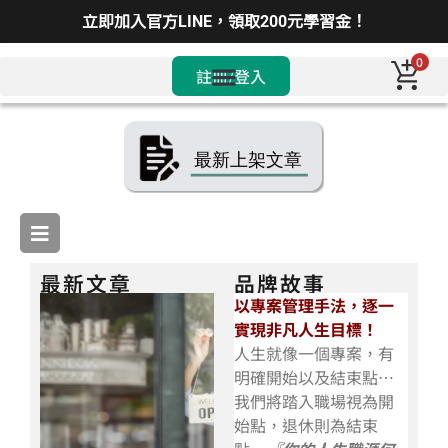
立即加入官方LINE，領取200元學習金！
0
註冊/登入
最新文章
品牌故事
以專案管理手法，逐一
實現非凡人生目標！
人生就像一個專案，有
明確開始以及結束點…
我們將踏入職場視為開
始點，退休則為結束