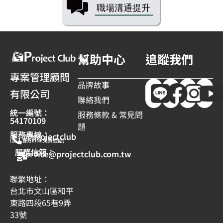
幫助中心
追蹤我們
專案管理顧問
品牌故事
有限公司
聯絡我們
統一編號：
服務條款 & 常見問
54170109
題
服務專線：
@projectclub
(加入官方LINE免費通話)
服務信箱：
service@projectclub.com.tw
聯繫地址：
台北市文山區和平
東路四段65巷9弄
33號