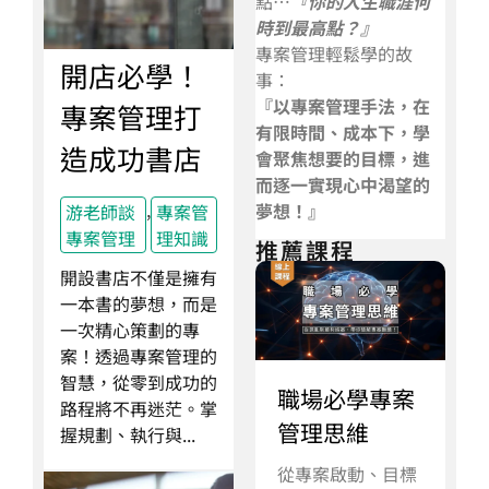
點…
『你的人生職涯何
時到最高點？』
專案管理輕鬆學的故
開店必學！
事：
『以專案管理手法，在
專案管理打
有限時間、成本下，學
造成功書店
會聚焦想要的目標，進
而逐一實現心中渴望的
,
夢想！』
游老師談
專案管
專案管理
理知識
推薦課程
開設書店不僅是擁有
一本書的夢想，而是
一次精心策劃的專
案！透過專案管理的
智慧，從零到成功的
職場必學專案
路程將不再迷茫。掌
管理思維
握規劃、執行與...
從專案啟動、目標