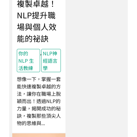
複製卓越！
NLP提升職
場與個人效
能的祕訣
,
你的
NLP神
NLP 生
經語言
活教練
學
想像一下，掌握一套
能快速複製卓越的方
法，讓你在職場上脫
穎而出！透過NLP的
力量，揭開成功的秘
訣，複製那些頂尖人
物的思維與...