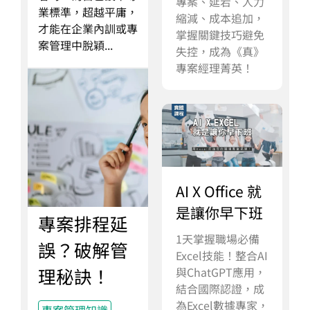
專案、延宕、人力
業標準，超越平庸，
縮減、成本追加，
才能在企業內訓或專
掌握關鍵技巧避免
案管理中脫穎...
失控，成為《真》
專案經理菁英！
AI X Office 就
是讓你早下班
專案排程延
1天掌握職場必備
誤？破解管
Excel技能！整合AI
理秘訣！
與ChatGPT應用，
結合國際認證，成
為Excel數據專家，