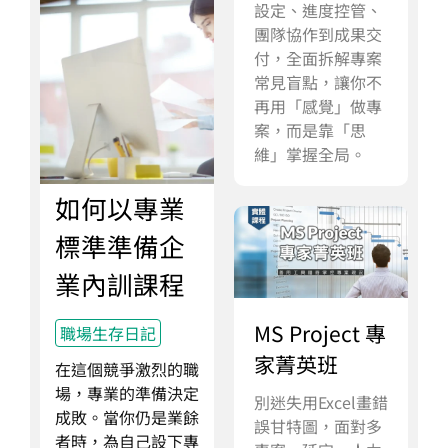
設定、進度控管、
團隊協作到成果交
付，全面拆解專案
常見盲點，讓你不
再用「感覺」做專
案，而是靠「思
維」掌握全局。
如何以專業
標準準備企
業內訓課程
MS Project 專
職場生存日記
家菁英班
在這個競爭激烈的職
場，專業的準備決定
別迷失用Excel畫錯
成敗。當你仍是業餘
誤甘特圖，面對多
者時，為自己設下專