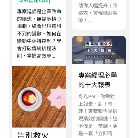
專案管理知識
助你大幅提升工作
專案延誤是企業致命
績效，實現職涯突
的隱患，無論多精心
破！
...
規劃，總會出現意想
不到的變數。如何在
變動中保持控制？學
會打破傳統排程法
則，掌握高效專...
專案經理必學
的十大報表
身為PM，你需對
上報告、對下管
理！專案報告是展
現績效的關鍵！這
不僅是一堂課，更
告別救火
是一套「立即可