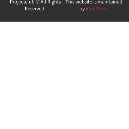
Projectclub © All Rights
This website is maintained
Reserved.
by
iCoolTech
.