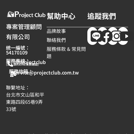
幫助中心
追蹤我們
專案管理顧問
品牌故事
有限公司
聯絡我們
統一編號：
服務條款 & 常見問
54170109
題
服務專線：
@projectclub
(加入官方LINE免費通話)
服務信箱：
service@projectclub.com.tw
聯繫地址：
台北市文山區和平
東路四段65巷9弄
33號