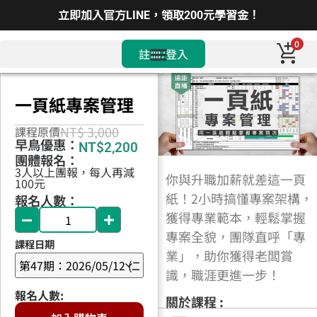
立即加入官方LINE，領取200元學習金！
0
註冊/登入
一頁紙專案管理
NT$ 3,000
課程原價
早鳥優惠：
NT$
2,200
團體報名：
3人以上團報，每人再減
你與升職加薪就差這一頁
100元
紙！2小時搞懂專案架構，
報名人數：
獲得專業範本，輕鬆掌握
專案全貌，團隊直呼「專
課程日期
業」，助你獲得老闆賞
識，職涯更進一步！
關於課程 :