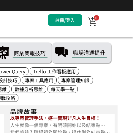
0
註冊/登入
ower Query
Trello 工作看板應用
設計技巧
專案工具應用
專案管理知識
思維
數據分析思維
每天學一點
即戰攻略
品牌故事
以專案管理手法，逐一實現非凡人生目標！
人生就像一個專案，有明確開始以及結束點…
我們將踏入職場視為開始點，退休則為結束點…