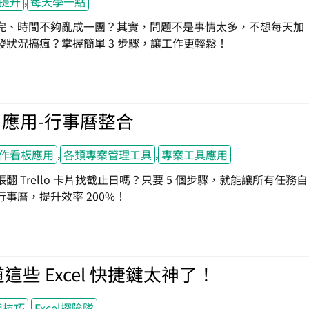
,
提升
每天學一點
完、時間不夠亂成一團？其實，問題不是事情太多，不想每天加
發狀況搞瘋？掌握簡單 3 步驟，讓工作更輕鬆！
lo 應用-行事曆整合
,
,
o 工作看板應用
各類專案管理工具
專案工具應用
翻 Trello 卡片找截止日嗎？只要 5 個步驟，就能讓所有任務自
事曆，提升效率 200%！
這些 Excel 快捷鍵太神了！
,
實用技巧
Excel探險隊