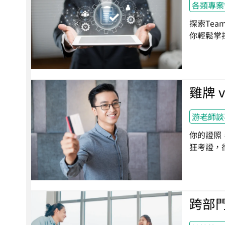
各類專案
探索Te
你輕鬆掌
雞牌 
游老師談
你的證照
狂考證，
跨部