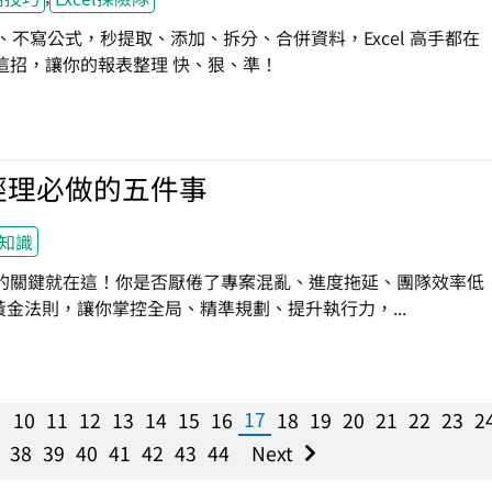
A、不寫公式，秒提取、添加、拆分、合併資料，Excel 高手都在
這招，讓你的報表整理 快、狠、準！
經理必做的五件事
知識
的關鍵就在這！你是否厭倦了專案混亂、進度拖延、團隊效率低
大黃金法則，讓你掌控全局、精準規劃、提升執行力，...
17
10
11
12
13
14
15
16
18
19
20
21
22
23
2
38
39
40
41
42
43
44
Next