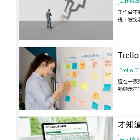
工作績效
工作做不
班、被突
Trel
Trell
還在一張張
動顯示在行
才知道
Excel