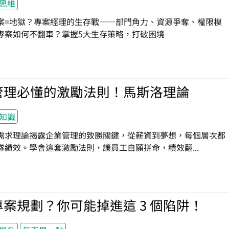
思維
案=地獄？專案經理的生存戰——部門角力、資源爭奪、權限模
專案如何不翻車？掌握5大生存策略，打破困境
管理必懂的激勵法則！馬斯洛理論
知識
需求理論揭露企業管理的致勝關鍵，從薪資到夢想，每個層次都
隊績效。學會這套激勵法則，讓員工自願拼命，績效翻...
案規劃？你可能掉進這 3 個陷阱！