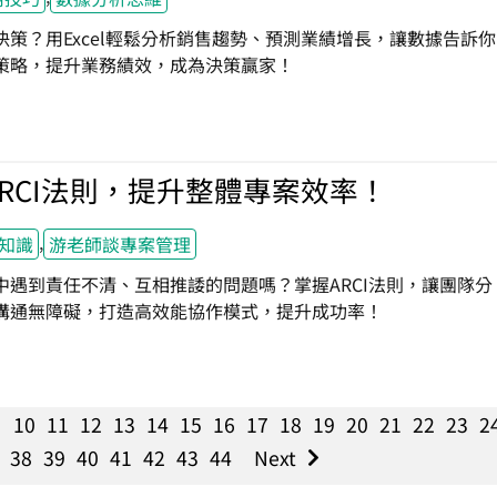
決策？用Excel輕鬆分析銷售趨勢、預測業績增長，讓數據告訴你
策略，提升業務績效，成為決策贏家！
RCI法則，提升整體專案效率！
,
知識
游老師談專案管理
中遇到責任不清、互相推諉的問題嗎？掌握ARCI法則，讓團隊分
溝通無障礙，打造高效能協作模式，提升成功率！
10
11
12
13
14
15
16
17
18
19
20
21
22
23
2
38
39
40
41
42
43
44
Next