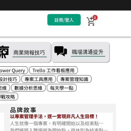
0
註冊/登入
ower Query
Trello 工作看板應用
設計技巧
專案工具應用
專案管理知識
思維
數據分析思維
每天學一點
即戰攻略
品牌故事
以專案管理手法，逐一實現非凡人生目標！
人生就像一個專案，有明確開始以及結束點…
我們將踏入職場視為開始點，退休則為結束點…