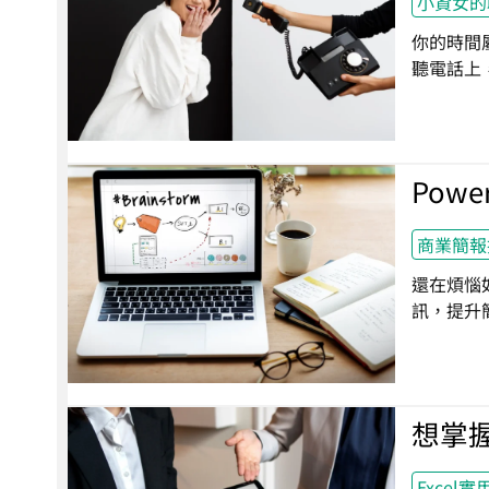
小資女的
你的時間
聽電話上
Pow
商業簡報
還在煩惱
訊，提升
想掌
Excel