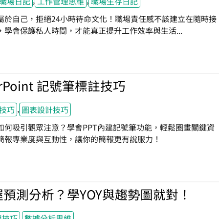
,
,
職場日記
工作管理思維
職場生存日記
屬於自己，拒絕24小時待命文化！職場責任感不該建立在隨時接
，學會保護私人時間，才能真正提升工作效率與生活...
erPoint 記號筆標註技巧
,
技巧
圖表設計技巧
如何吸引觀眾注意？學會PPT內建記號筆功能，輕鬆圈畫關鍵資
簡報專業度與互動性，讓你的簡報更有說服力！
握預測分析？學YOY與趨勢圖就對！
,
實用技巧
數據分析思維