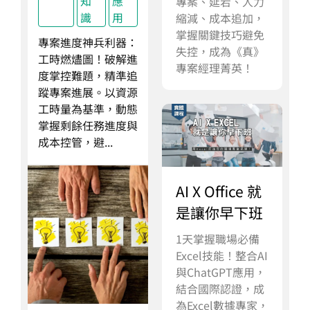
知
應
專案、延宕、人力
識
用
縮減、成本追加，
掌握關鍵技巧避免
專案進度神兵利器：
失控，成為《真》
工時燃燼圖！破解進
專案經理菁英！
度掌控難題，精準追
蹤專案進展。以資源
工時量為基準，動態
掌握剩餘任務進度與
成本控管，避...
AI X Office 就
是讓你早下班
1天掌握職場必備
Excel技能！整合AI
與ChatGPT應用，
結合國際認證，成
為Excel數據專家，