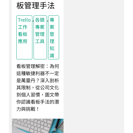
板管理手法
,
,
Trello
各類
專
工作
專案
案
看板
管理
管
應用
工具
理
知
識
看板管理解密：為何
這種敏捷利器不一定
是萬靈丹？深入剖析
其限制，從公司文化
到個人習慣，圖文帶
你認識看板手法的潛
力與挑戰！