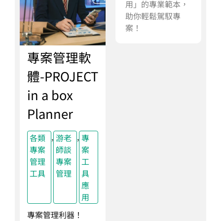
用」的專業範本，
助你輕鬆駕馭專
案！
專案管理軟
體-PROJECT
in a box
Planner
,
,
各類
游老
專
專案
師談
案
管理
專案
工
工具
管理
具
應
用
專案管理利器！