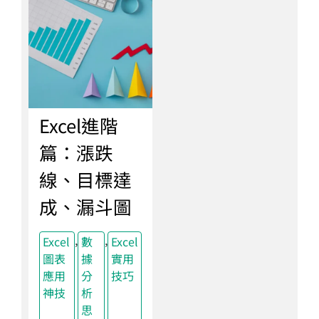
Excel進階
篇：漲跌
線、目標達
成、漏斗圖
,
,
Excel
數
Excel
圖表
據
實用
應用
分
技巧
神技
析
思