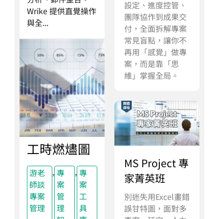
設定、進度控管、
Wrike 提供直覺操作
團隊協作到成果交
與全...
付，全面拆解專案
常見盲點，讓你不
再用「感覺」做專
案，而是靠「思
維」掌握全局。
工時燃燼圖
MS Project 專
,
,
游老
專
專
家菁英班
師談
案
案
專案
管
工
別迷失用Excel畫錯
管理
理
具
誤甘特圖，面對多