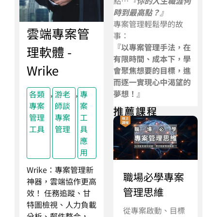
點…
『你的人生職涯何
時到最高點？』
專案管理輕鬆學的故
雲端專案管
事：
『以專案管理手法，在
理軟體 -
有限時間、成本下，學
Wrike
會聚焦想要的目標，進
而逐一實現心中渴望的
,
,
夢想！』
各類
游老
專
專案
師談
案
推薦課程
管理
專案
工
工具
管理
具
應
用
Wrike：專案管理新
職場必學專案
神器，雲端協作更高
管理思維
效！ 任務追蹤、甘
特圖檢視、人力負載
從專案啟動、目標
分析、郵件整合，