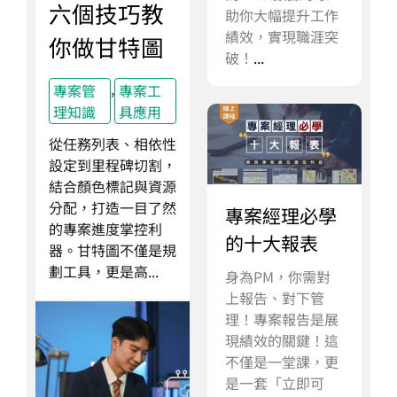
六個技巧教
助你大幅提升工作
績效，實現職涯突
你做甘特圖
破！
...
,
專案管
專案工
理知識
具應用
從任務列表、相依性
設定到里程碑切割，
結合顏色標記與資源
分配，打造一目了然
專案經理必學
的專案進度掌控利
的十大報表
器。甘特圖不僅是規
劃工具，更是高...
身為PM，你需對
上報告、對下管
理！專案報告是展
現績效的關鍵！這
不僅是一堂課，更
是一套「立即可