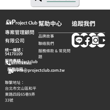
幫助中心
追蹤我們
專案管理顧問
品牌故事
有限公司
聯絡我們
統一編號：
服務條款 & 常見問
54170109
題
服務專線：
@projectclub
(加入官方LINE免費通話)
服務信箱：
service@projectclub.com.tw
聯繫地址：
台北市文山區和平
東路四段65巷9弄
33號