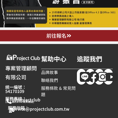
前往報名
幫助中心
追蹤我們
專案管理顧問
品牌故事
有限公司
聯絡我們
統一編號：
服務條款 & 常見問
54170109
題
服務專線：
@projectclub
(加入官方LINE免費通話)
服務信箱：
service@projectclub.com.tw