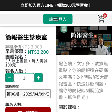
立即加入官方LINE，領取200元學習金！
0
註冊/登入
簡報醫生診療室
NT$ 3,000
課程原價
早鳥優惠：
NT$
2,200
團體報名：
3人以上團報，每人再減
配色醜、文字多、數據無
100元
重點？你的簡報還在硬塞
報名人數：
文字嗎？2小時破解5大簡
報雷區，快速診斷問題，
課程時間
讓你的簡報即刻脫胎換
骨，抓住目光！
關於課程 :