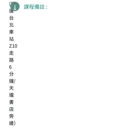
(捷
課程備註 :
運
台
北
車
站
Z10
走
路
6
分
鐘/
天
瓏
書
店
旁
邊）