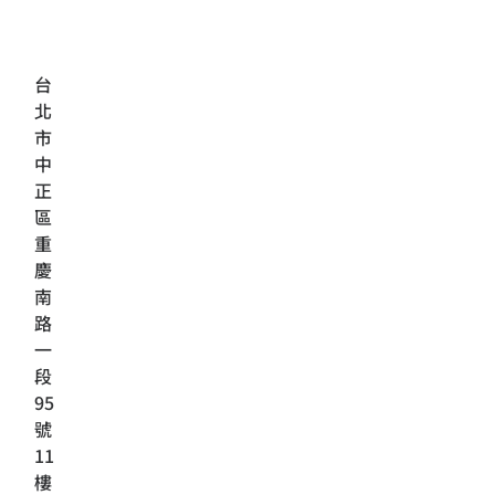
台
北
市
中
正
區
重
慶
南
路
一
段
95
號
11
樓