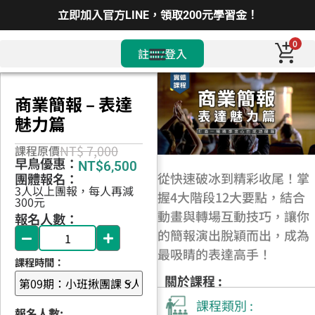
立即加入官方LINE，領取200元學習金！
0
註冊/登入
商業簡報 – 表達
魅力篇
NT$ 7,000
課程原價
早鳥優惠：
NT$
6,500
從快速破冰到精彩收尾！掌
團體報名：
3人以上團報，每人再減
握4大階段12大要點，結合
300元
動畫與轉場互動技巧，讓你
報名人數：
的簡報演出脫穎而出，成為
最吸睛的表達高手！
課程時間：
關於課程 :
課程類別 :