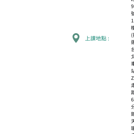
9
1
上課地點 :
Z
6