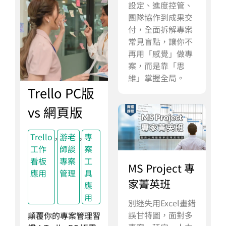
設定、進度控管、
團隊協作到成果交
付，全面拆解專案
常見盲點，讓你不
再用「感覺」做專
案，而是靠「思
維」掌握全局。
Trello PC版
vs 網頁版
,
,
Trello
游老
專
工作
師談
案
看板
專案
工
MS Project 專
應用
管理
具
家菁英班
應
用
別迷失用Excel畫錯
誤甘特圖，面對多
顛覆你的專案管理習