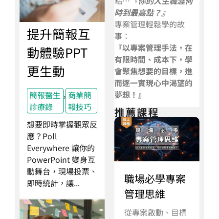
點…
『你的人生職涯何
時到最高點？』
專案管理輕鬆學的故
提升簡報互
事：
『以專案管理手法，在
動體驗PPT
有限時間、成本下，學
更生動
會聚焦想要的目標，進
而逐一實現心中渴望的
,
夢想！』
簡報醫生
商業簡
診療錄
報技巧
推薦課程
想要即時掌握觀眾反
應？Poll
Everywhere 讓你的
PowerPoint 變身互
動舞台，現場投票、
職場必學專案
即時統計，讓...
管理思維
從專案啟動、目標