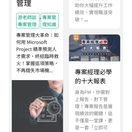
管理
助你大幅提升工作
績效，實現職涯突
,
游老師談
專案管
破！
...
專案管理
理知識
專案管理大革命：如
何用 Microsoft
Project 精準預測人
才需求，終結臨時救
火！掌握這項策略，
不再錯失市場機...
專案經理必學
的十大報表
身為PM，你需對
上報告、對下管
理！專案報告是展
現績效的關鍵！這
不僅是一堂課，更
是一套「立即可