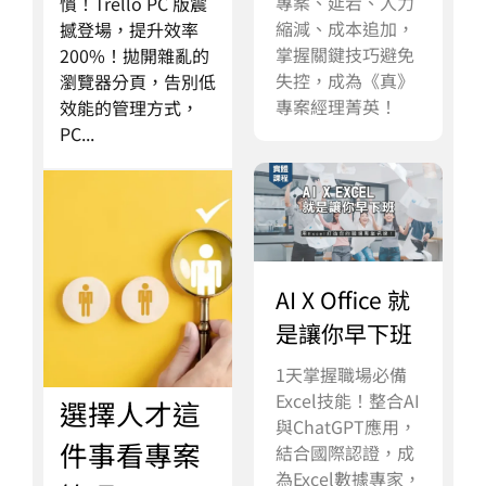
專案、延宕、人力
慣！Trello PC 版震
縮減、成本追加，
撼登場，提升效率
掌握關鍵技巧避免
200%！拋開雜亂的
失控，成為《真》
瀏覽器分頁，告別低
專案經理菁英！
效能的管理方式，
PC...
AI X Office 就
是讓你早下班
1天掌握職場必備
Excel技能！整合AI
選擇人才這
與ChatGPT應用，
件事看專案
結合國際認證，成
為Excel數據專家，