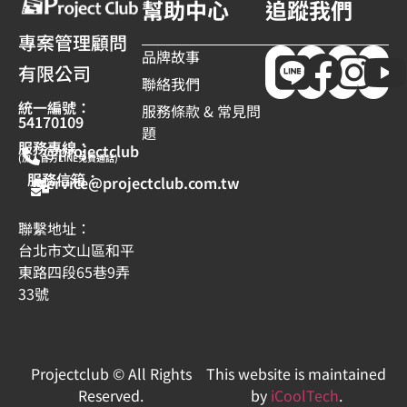
幫助中心
追蹤我們
專案管理顧問
品牌故事
有限公司
聯絡我們
統一編號：
服務條款 & 常見問
54170109
題
服務專線：
@projectclub
(加入官方LINE免費通話)
服務信箱：
service@projectclub.com.tw
聯繫地址：
台北市文山區和平
東路四段65巷9弄
33號
Projectclub © All Rights
This website is maintained
Reserved.
by
iCoolTech
.