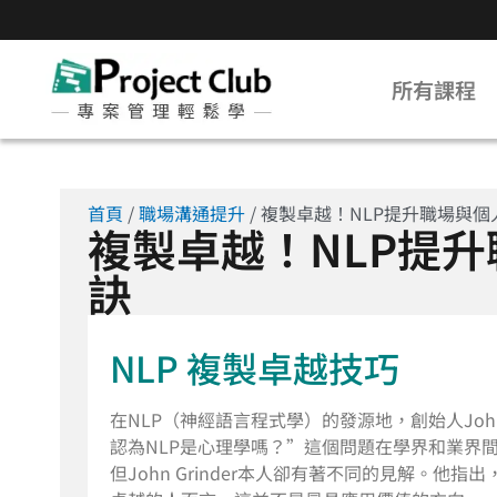
所有課程
首頁
/
職場溝通提升
/ 複製卓越！NLP提升職場與
複製卓越！NLP提
訣
NLP 複製卓越技巧
在NLP（神經語言程式學）的發源地，創始人John
認為NLP是心理學嗎？”這個問題在學界和業界
但John Grinder本人卻有著不同的見解。