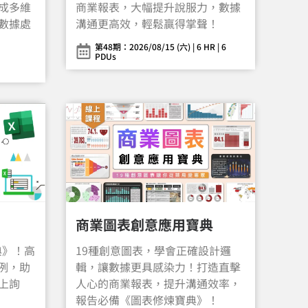
成多維
商業報表，大幅提升說服力，數據
數據處
溝通更高效，輕鬆贏得掌聲！
第48期：2026/08/15 (六) | 6 HR | 6
PDUs
商業圖表創意應用寶典
典》！高
19種創意圖表，學會正確設計邏
案例，助
輯，讓數據更具感染力！打造直擊
上詢
人心的商業報表，提升溝通效率，
報告必備《圖表修煉寶典》！