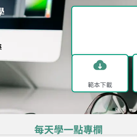
學
英
範本下載​
每天學一點專欄