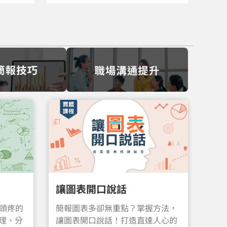
讓圖表開口說話
最頭疼的
簡報圖表多卻無重點？掌握方法，
理、分
讓圖表開口說話！打造直達人心的