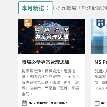
本月精選：​
提昇職場『解決問題
思維
MS Project 專家菁英班
、進度控
別迷失用Excel畫錯誤甘特圖，面對
付，全面拆
多專案、延宕、人力縮減、成本追
不再用「感
加，掌握關鍵技巧避免失控，成為
思維」掌握
《真》專案經理菁英！
中斷！
第18期：11/21(六)&11/28(六) | 12 HR