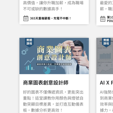
高價值，讓你升職加薪，成為職場
最愛的
不可或缺的數據高手！
薪，職
第10
365天重複觀看，充電不中斷！
PDU
商業圖表創意設計師
AI X
好的圖表不僅傳遞資訊，更能突出
AI強
重點！這堂課教你用顏色與燈號自
到商業
動突顯目標差異，並打造互動儀表
效率與
板，數據分析更高效！
據力，