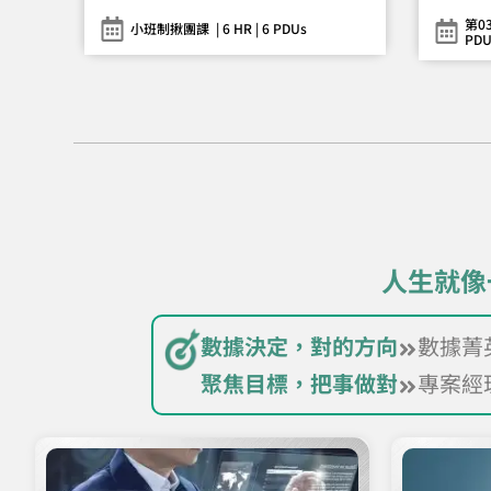
第03
小班制揪團課 | 6 HR | 6 PDUs
PDU
人生就像
數據菁
數據決定，對的方向
專案經
聚焦目標，把事做對​
了解計畫