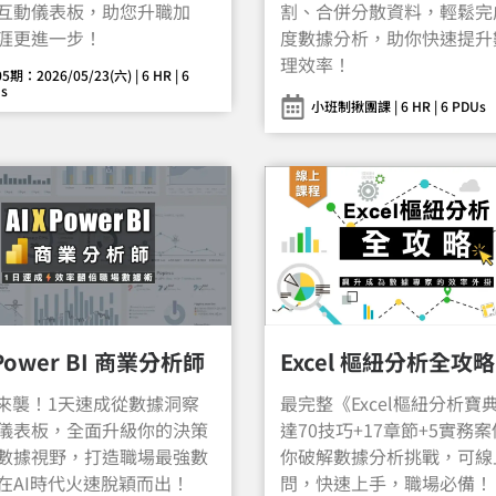
互動儀表板，助您升職加
割、合併分散資料，輕鬆完
涯更進一步！
度數據分析，助你快速提升
理效率！
5期：2026/05/23(六) | 6 HR | 6
s
小班制揪團課 | 6 HR | 6 PDUs
 Power BI 商業分析師
Excel 樞紐分析全攻略
勢來襲！1天速成從數據洞察
最完整《Excel樞紐分析寶
儀表板，全面升級你的決策
達70技巧+17章節+5實務
數據視野，打造職場最強數
你破解數據分析挑戰，可線
在AI時代火速脫穎而出！
問，快速上手，職場必備！