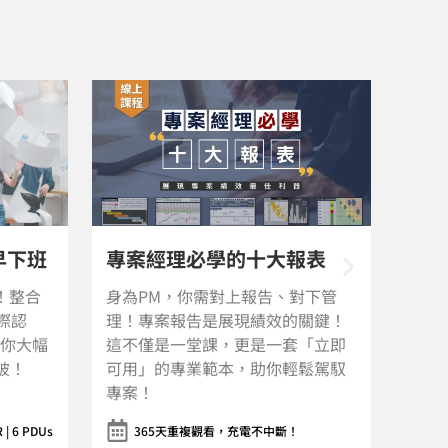
十大報表
職場必學專案管理思維
告、對下管
從專案啟動、目標設定、進度控
績效的關鍵！
管、團隊協作到成果交付，全面拆
是一套「立即
解專案常見盲點，讓你不再用「感
助你輕鬆駕馭
覺」做專案，而是靠「思維」掌握
全局。
不中斷！
365天重複觀看，充電不中斷！