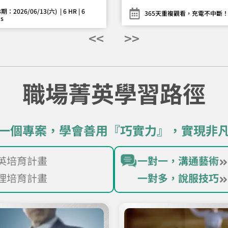
期：2026/06/13(六) | 6 HR | 6
365天重複觀看，充電不中斷
s
<<
>>
職場菁英學習路徑
一個專案，學會善用『巧實力』，實現非
英培育計畫
一對一，溝通藝術
理培育計畫​
一對多，說服技巧
了解計畫
了解計畫