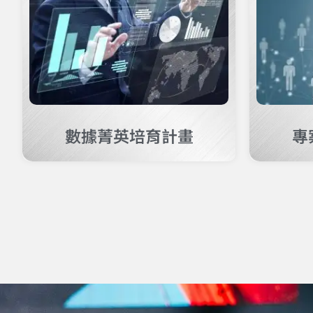
數據菁英培育計畫​
專