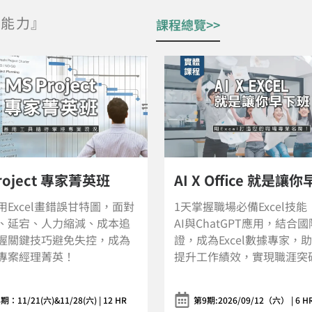
的能力』
課程總覽>>
AI X Office 就是讓你早下班
專案經理必學的
1天掌握職場必備Excel技能！整合
身為PM，你需對上報
AI與ChatGPT應用，結合國際認
理！專案報告是展現
證，成為Excel數據專家，助你大幅
這不僅是一堂課，更
提升工作績效，實現職涯突破！
可用」的專業範本，
專案！
第9期:2026/09/12（六） | 6 HR | 6 PDUs
365天重複觀看，充電