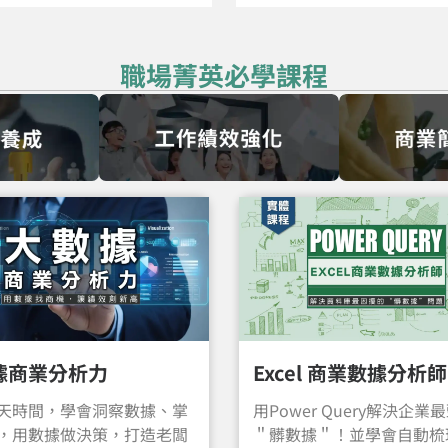
職場菁英必學課程
據商業分析力
Excel 商業數據分析師
天時間，學會洞察數據、掌
用Power Query解決企業
，用數據做決策，打造老闆
＂髒數據＂！並學會自動梳