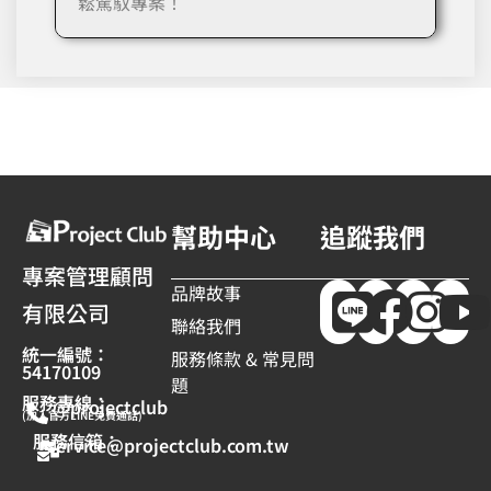
鬆駕馭專案！
幫助中心
追蹤我們
專案管理顧問
品牌故事
有限公司
聯絡我們
統一編號：
服務條款 & 常見問
54170109
題
服務專線：
@projectclub
(加入官方LINE免費通話)
服務信箱：
service@projectclub.com.tw