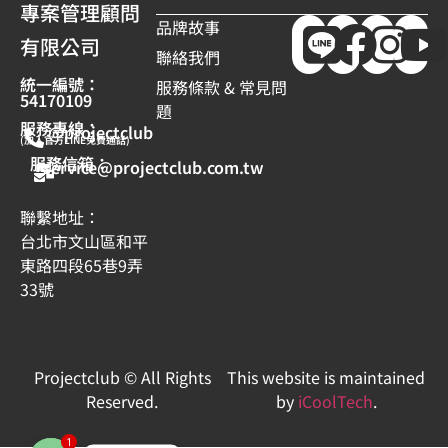
專案管理顧問
品牌故事
有限公司
聯絡我們
統一編號：
服務條款 & 常見問
54170109
題
服務專線：
@projectclub
(加入官方LINE免費通話)
服務信箱：
service@projectclub.com.tw
聯繫地址：
台北市文山區和平
東路四段65巷9弄
33號
Projectclub © All Rights
This website is maintained
Reserved.
by
iCoolTech
.
1