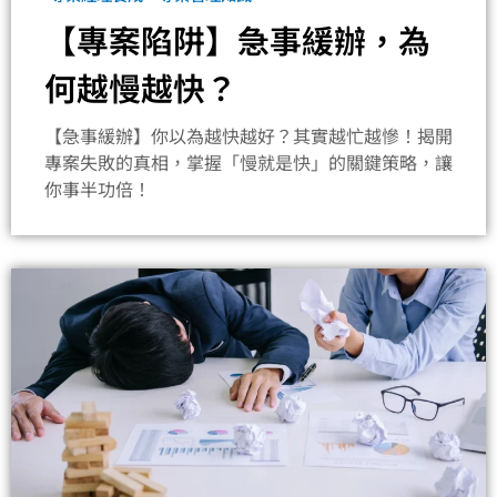
【專案陷阱】急事緩辦，為
何越慢越快？
【急事緩辦】你以為越快越好？其實越忙越慘！揭開
專案失敗的真相，掌握「慢就是快」的關鍵策略，讓
你事半功倍！