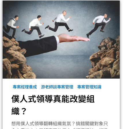
專案經理養成
游老師談專案管理
專案管理知識
僕人式領導真能改變組
織？
想用僕人式領導翻轉組織氣氛？搞錯關鍵對象只