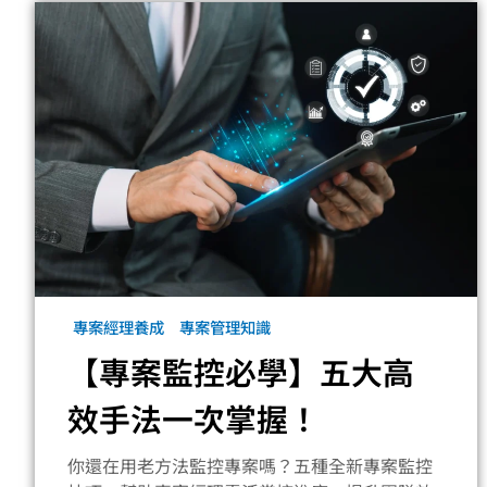
專案經理養成
專案管理知識
【專案監控必學】五大高
效手法一次掌握！
你還在用老方法監控專案嗎？五種全新專案監控