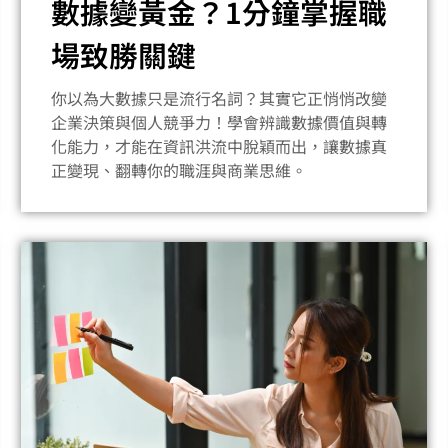
數據變黃金？1分鐘掌握職
場致勝關鍵
你以為大數據只是流行名詞？其實它正悄悄改變
企業決策與個人競爭力！學會辨識數據價值與轉
化能力，才能在資訊洪流中脫穎而出，讓數據真
正變現、翻轉你的職涯與商業思維。