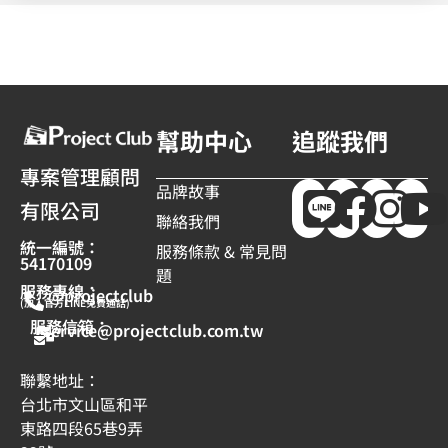
幫助中心
追蹤我們
專案管理顧問
品牌故事
有限公司
聯絡我們
統一編號：
服務條款 & 常見問
54170109
題
服務專線：
@projectclub
(加入官方LINE免費通話)
服務信箱：
service@projectclub.com.tw
聯繫地址：
台北市文山區和平
東路四段65巷9弄