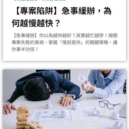
【專案陷阱】急事緩辦，為
何越慢越快？
【急事緩辦】你以為越快越好？其實越忙越慘！揭開
專案失敗的真相，掌握「慢就是快」的關鍵策略，讓
你事半功倍！