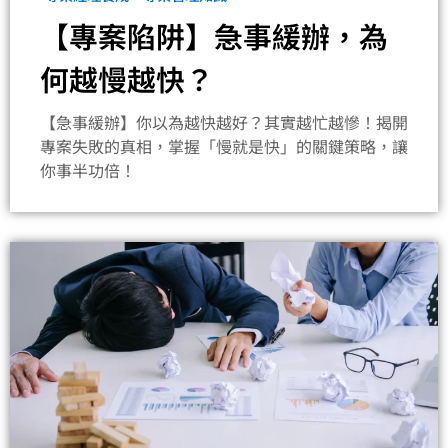
【專案陷阱】急事緩辦，為
何越慢越快？
【急事緩辦】你以為越快越好？其實越忙越慘！揭開
專案失敗的真相，掌握「慢就是快」的關鍵策略，讓
你事半功倍！