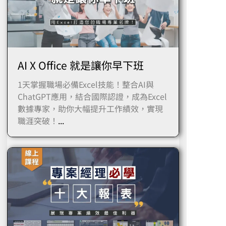
AI X Office 就是讓你早下班
1天掌握職場必備Excel技能！整合AI與
ChatGPT應用，結合國際認證，成為Excel
數據專家，助你大幅提升工作績效，實現
職涯突破！
...