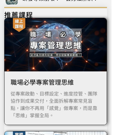
推薦課程
職場必學專案管理思維
從專案啟動、目標設定、進度控管、團隊
協作到成果交付，全面拆解專案常見盲
點，讓你不再用「感覺」做專案，而是靠
「思維」掌握全局。