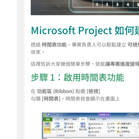
Microsoft Projec
透過
時間表功能
，專案負責人可以輕鬆建立
可視
效率。
這裡告訴大家幾個簡單步驟，就能
讓專案進度變
步驟 1：啟用時間表功能
在
功能區 (Ribbon)
點選
[檢視]
勾選
[時間表]
，時間表就會顯示在畫面上