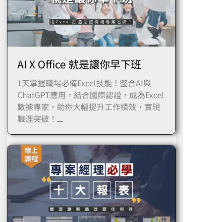
AI X Office 就是讓你早下班
1天掌握職場必備Excel技能！整合AI與
ChatGPT應用，結合國際認證，成為Excel
數據專家，助你大幅提升工作績效，實現
職涯突破！
...