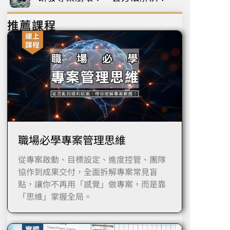
推薦課程
職場必學專案管理思維
從專案啟動、目標設定、進度控管、團隊
協作到成果交付，全面拆解專案常見盲
點，讓你不再用「感覺」做專案，而是靠
「思維」掌握全局。