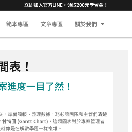
立即加入官方LINE，領取200元學習金！
範本專區
文章專區
關於我們
間表！
：專案進度一目了然！
交，準備簡報、整理數據，務必讓團隊和主管們清楚
悉
甘特圖 (Gantt Chart)
，這類圖表對於專案管理者
能就像是在解數學題一樣複雜。