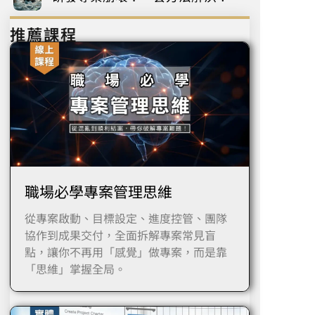
推薦課程
職場必學專案管理思維
從專案啟動、目標設定、進度控管、團隊
協作到成果交付，全面拆解專案常見盲
點，讓你不再用「感覺」做專案，而是靠
「思維」掌握全局。