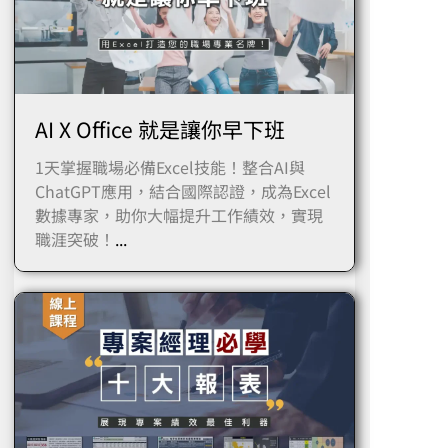
AI X Office 就是讓你早下班
1天掌握職場必備Excel技能！整合AI與
ChatGPT應用，結合國際認證，成為Excel
數據專家，助你大幅提升工作績效，實現
職涯突破！
...