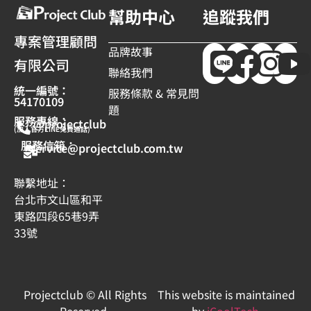
幫助中心
追蹤我們
專案管理顧問
品牌故事
有限公司
聯絡我們
統一編號：
服務條款 & 常見問
54170109
題
服務專線：
@projectclub
(加入官方LINE免費通話)
服務信箱：
service@projectclub.com.tw
聯繫地址：
台北市文山區和平
東路四段65巷9弄
33號
Projectclub © All Rights
This website is maintained
Reserved.
by
iCoolTech
.