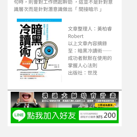
句時，則會對工作燃起幹勁 ，這並不是針對意
識層次而是針對潛意識做出「 間接暗示 」
文章整理人：黃柏睿
Robert
以上文章內容摘錄
至：暗黑冷讀術——
成功者默默在使用的
掌握人心法則
出版社：世茂