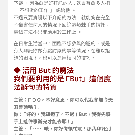
下籤 ，因為愈是好拜託的人 . 就會有愈多人把
「 不想做的工作 」 託給他 。
不過只要實踐以下介紹的方法，就能夠在完全
不傷害任何人的情況下回絶這類棘手的請託。
這個方法不只能應用於工作上 。
在日常生活當中，面臨不想參與的邀約，或是
有人拜託你做有點討厭的事等情況，在難以拒
絕的困境下，也可以運用相同的技巧。
◆ 活用 But 的魔法
我們要利用的是 ΓBut」這個魔
法辭句的特質
主管：Γ O O，不好意思，你可以代我參加今天
的會議嗎 ? 」
你：Γ好的，我知道了。不過 ( But ) 我得先將
手上這件事辦完才能去耶 ! 」
主管 : 「 …… 哦，你好像很忙呢 ! 那我拜託別