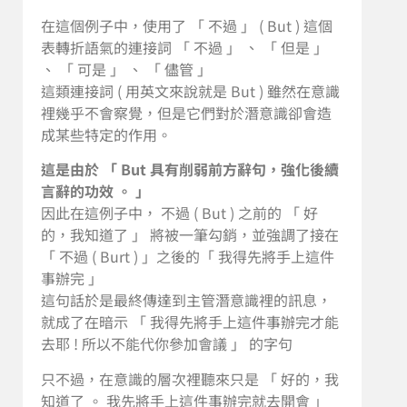
在這個例子中，使用了 「 不過 」 ( But ) 這個
表轉折語氣的連接詞 「 不過 」 、 「 但是 」
、 「 可是 」 、 「 儘管 」
這類連接詞 ( 用英文來說就是 But ) 雖然在意識
裡幾乎不會察覺，但是它們對於潛意識卻會造
成某些特定的作用。
這是由於 「 But 具有削弱前方辭句，強化後續
言辭的功效 。 」
因此在這例子中， 不過 ( But ) 之前的 「 好
的，我知道了 」 將被一筆勾銷，並強調了接在
「 不過 ( Burt ) 」之後的「 我得先將手上這件
事辦完 」
這句話於是最終傳達到主管潛意識裡的訊息，
就成了在暗示 「 我得先將手上這件事辦完才能
去耶 ! 所以不能代你參加會議 」 的字句
只不過，在意識的層次裡聽來只是 「 好的，我
知道了 。 我先將手上這件事辦完就去開會 」