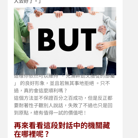
人去好了。」
這樣你依然可以維持 「 充滿幹勁又服從的部屬
」 的良好形象，並且若無其事地拒絕 。只不
過，真的會這麼順利嗎 ?
這個方法並不保證百分之百成功，但是反正都
要耐著性子聽別人說話，失敗了不過也只是回
到原點，總有值得一試的價值吧 !
再來看看這段對話中的機關藏
在哪裡呢 ?