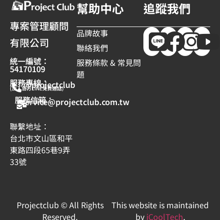
幫助中心
追蹤我們
專案管理顧問
品牌故事
有限公司
聯絡我們
統一編號：
服務條款 & 常見問
54170109
題
服務專線：
@projectclub
(加入官方LINE免費通話)
服務信箱：
service@projectclub.com.tw
聯繫地址：
台北市文山區和平
東路四段65巷9弄
33號
Projectclub © All Rights
This website is maintained
Reserved.
by
iCoolTech
.