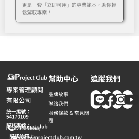
更是一套「立即可用」的專業範本，助你輕
鬆駕馭專案！
幫助中心
追蹤我們
專案管理顧問
品牌故事
有限公司
聯絡我們
統一編號：
服務條款 & 常見問
54170109
題
服務專線：
@projectclub
(加入官方LINE免費通話)
服務信箱：
service@projectclub.com.tw