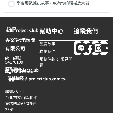
學會用數據說故事，成為你的職場放大器
幫助中心
追蹤我們
專案管理顧問
品牌故事
有限公司
聯絡我們
統一編號：
服務條款 & 常見問
54170109
題
服務專線：
@projectclub
(加入官方LINE免費通話)
服務信箱：
service@projectclub.com.tw
聯繫地址：
台北市文山區和平
東路四段65巷9弄
33號