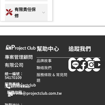
有限責任保
修
幫助中心
追蹤我們
專案管理顧問
品牌故事
有限公司
聯絡我們
統一編號：
服務條款 & 常見問
54170109
題
服務專線：
@projectclub
(加入官方LINE免費通話)
服務信箱：
service@projectclub.com.tw
聯繫地址：