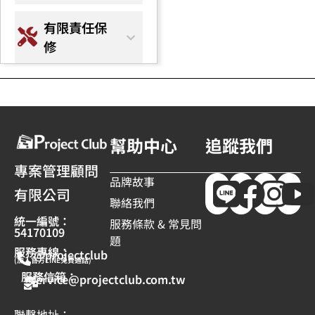
有限責任保
修
幫助中心
追蹤我們
專案管理顧問
品牌故事
有限公司
聯絡我們
統一編號：
服務條款 & 常見問
54170109
題
服務專線：
@projectclub
(加入官方LINE免費通話)
服務信箱：
service@projectclub.com.tw
聯繫地址：