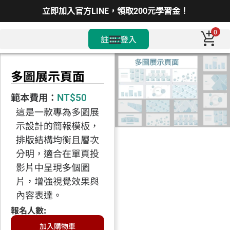
立即加入官方LINE，領取200元學習金！
0
註冊/登入
多圖展示頁面
範本費用：
NT$
50
這是一款專為多圖展
示設計的簡報模板，
排版結構均衡且層次
分明，適合在單頁投
影片中呈現多個圖
片，增強視覺效果與
內容表達。
加入購物車