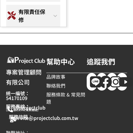
有限責任保
修
幫助中心
追蹤我們
專案管理顧問
品牌故事
有限公司
聯絡我們
統一編號：
服務條款 & 常見問
54170109
題
服務專線：
@projectclub
(加入官方LINE免費通話)
服務信箱：
service@projectclub.com.tw
聯繫地址：