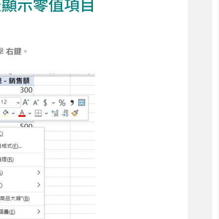
表顯示零值項目
擊
右鍵
。