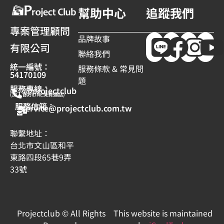
幫助中心
追蹤我們
專案管理顧問
品牌故事
有限公司
聯絡我們
統一編號：
服務條款 & 常見問
54170109
題
服務專線：
@projectclub
(加入官方LINE免費通話)
服務信箱：
service@projectclub.com.tw
聯繫地址：
台北市文山區和平
東路四段65巷9弄
33號
Projectclub © All Rights
This website is maintained